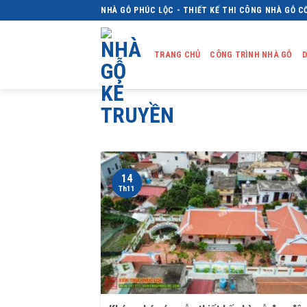
Skip
NHÀ GỖ PHÚC LỘC - THIẾT KẾ THI CÔNG NHÀ GỖ C
to
content
TRANG CHỦ
CÔNG TRÌNH NHÀ GỖ
D
14
Th11