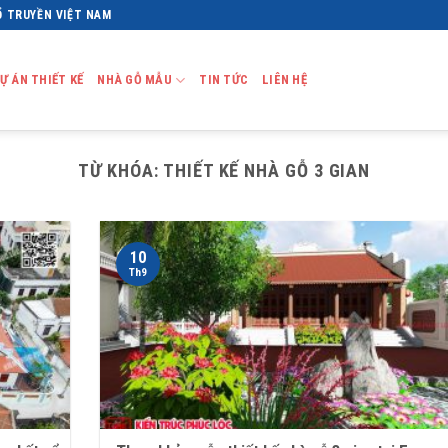
Ổ TRUYỀN VIỆT NAM
Ự ÁN THIẾT KẾ
NHÀ GỖ MẪU
TIN TỨC
LIÊN HỆ
TỪ KHÓA:
THIẾT KẾ NHÀ GỖ 3 GIAN
10
Th9