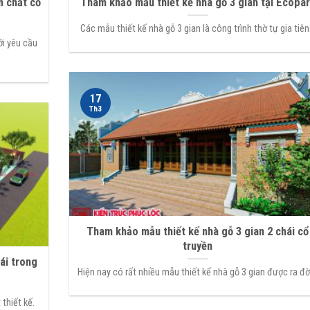
m chất cổ
Tham khảo mẫu thiết kế nhà gỗ 3 gian tại Ecopa
Các mẫu thiết kế nhà gỗ 3 gian là công trình thờ tự gia tiên.
ới yêu cầu
17
Th3
Tham khảo mẫu thiết kế nhà gỗ 3 gian 2 chái cổ
truyền
ái trong
Hiện nay có rất nhiều mẫu thiết kế nhà gỗ 3 gian được ra đời
thiết kế.