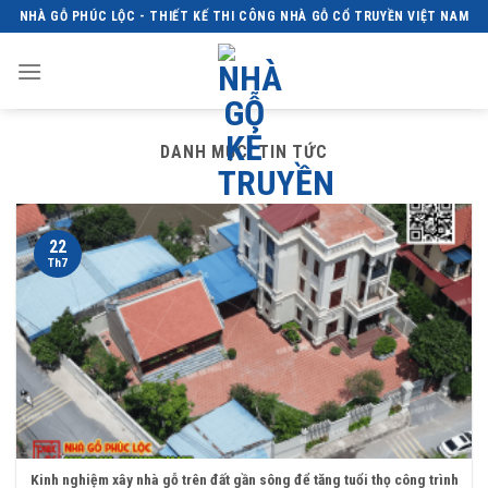
Skip
NHÀ GỖ PHÚC LỘC - THIẾT KẾ THI CÔNG NHÀ GỖ CỔ TRUYỀN VIỆT NAM
to
content
DANH MỤC:
TIN TỨC
22
Th7
Kinh nghiệm xây nhà gỗ trên đất gần sông để tăng tuổi thọ công trình