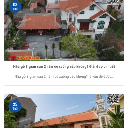
08
Th4
Nhà gỗ 3 gian sau 2 năm có xuống cấp không? Giải đáp chi tiết
Nhà gỗ 3 gian sau 2 năm có xuống cấp không? là vấn đề được...
25
Th3