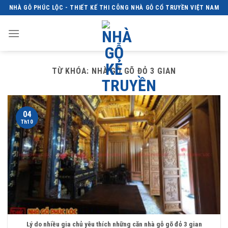
Skip
NHÀ GỖ PHÚC LỘC - THIẾT KẾ THI CÔNG NHÀ GỖ CỔ TRUYỀN VIỆT NAM
to
content
TỪ KHÓA:
NHÀ GỖ GÕ ĐỎ 3 GIAN
04
Th10
Lý do nhiều gia chủ yêu thích những căn nhà gỗ gõ đỏ 3 gian