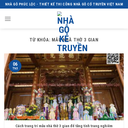
Skip
NHÀ GỖ PHÚC LỘC - THIẾT KẾ THI CÔNG NHÀ GỖ CỔ TRUYỀN VIỆT NAM
to
content
TỪ KHÓA:
MẪU NHÀ THỜ 3 GIAN
06
Th3
Cách trang trí mẫu nhà thờ 3 gian để tăng tính trang nghiêm