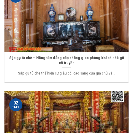
Sập gụ tủ chè – Nâng tầm đẳng cấp không gian phòng khách nhà gỗ
cổ truyền
Sập gụ tủ chè thể hiện sự giàu có, cao sang của gia chủ và...
02
Th11