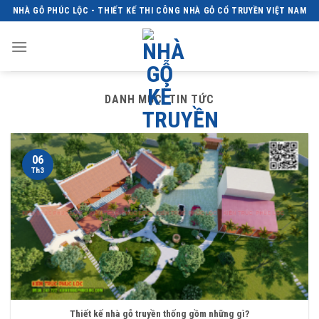
Skip
NHÀ GỖ PHÚC LỘC - THIẾT KẾ THI CÔNG NHÀ GỖ CỔ TRUYỀN VIỆT NAM
to
content
DANH MỤC:
TIN TỨC
06
Th3
Thiết kế nhà gỗ truyền thống gồm những gì?