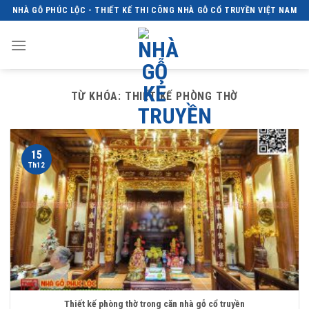
Skip
NHÀ GỖ PHÚC LỘC - THIẾT KẾ THI CÔNG NHÀ GỖ CỔ TRUYỀN VIỆT NAM
to
content
TỪ KHÓA:
THIẾT KẾ PHÒNG THỜ
15
Th12
Thiết kế phòng thờ trong căn nhà gỗ cổ truyền