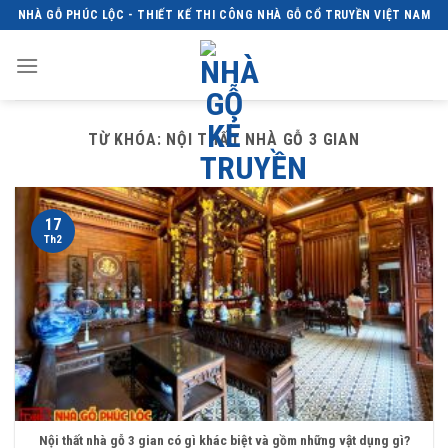
Skip
NHÀ GỖ PHÚC LỘC - THIẾT KẾ THI CÔNG NHÀ GỖ CỔ TRUYỀN VIỆT NAM
to
content
TỪ KHÓA:
NỘI THẤT NHÀ GỖ 3 GIAN
17
Th2
Nội thất nhà gỗ 3 gian có gì khác biệt và gồm những vật dụng gì?