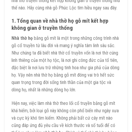
nhà thờ truyền thống kết hợp không gian ở truyền thống như
thế nào. Hãy cùng nhà gỗ Phúc Lộc tìm hiều ngay sau đây.
1. Tổng quan về nhà thờ họ gỗ mít kết hợp
không gian ở truyền thống
Nhà thờ họ
bằng gỗ mít là một trong những công trình nhà
gỗ cổ truyền từ lâu đời và mang ý nghĩa tâm linh sâu sắc.
Như chúng ta đã biết nhà thờ cổ truyền vốn là nơi thờ cúng
linh thiêng của một họ tộc, là nơi ghi công đức của tổ tiên,
đặc biệt là nơi lưu trữ những tinh hoa như gia phả của dòng
họ. Vậy nên nhà thờ họ bằng gỗ mít đóng vai trò hết sức
quan trọng trong đời sống tinh thần của một gia tộc và
dòng họ, nhất là những dòng họ lớn.
Hiện nay, việc làm nhà thờ theo lối cổ truyền bằng gỗ mít
khá hiếm, bởi loại gỗ này không còn phổ biến như ngày xưa
và cực kỳ khó tìm kiếm. Không phải bất cứ cây mít nào
cũng đáp ứng đủ yêu cầu về kích thước và số tuổi để có