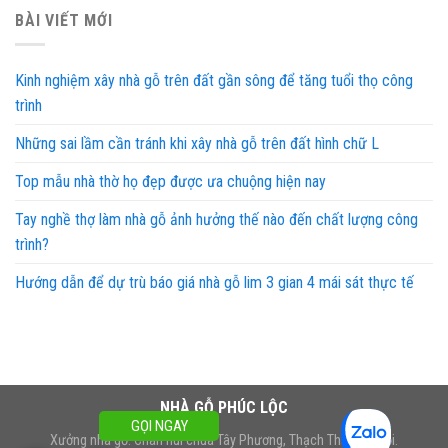
BÀI VIẾT MỚI
Kinh nghiệm xây nhà gỗ trên đất gần sông để tăng tuổi thọ công
trình
Những sai lầm cần tránh khi xây nhà gỗ trên đất hình chữ L
Top mẫu nhà thờ họ đẹp được ưa chuộng hiện nay
Tay nghề thợ làm nhà gỗ ảnh hưởng thế nào đến chất lượng công
trình?
Hướng dẫn để dự trù báo giá nhà gỗ lim 3 gian 4 mái sát thực tế
NHÀ GỖ PHÚC LỘC
GỌI NGAY
Xưởng nhà gỗ: Chân núi chùa Tây Phương, Thạch Thất, Hà Nội.