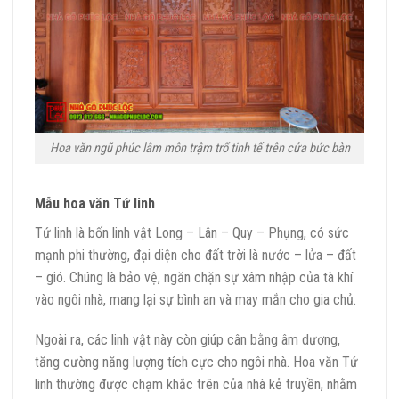
Hoa văn ngũ phúc lâm môn trậm trổ tinh tế trên cửa bức bàn
Mẫu hoa văn Tứ linh
Tứ linh là bốn linh vật Long – Lân – Quy – Phụng, có sức
mạnh phi thường, đại diện cho đất trời là nước – lửa – đất
– gió. Chúng là bảo vệ, ngăn chặn sự xâm nhập của tà khí
vào ngôi nhà, mang lại sự bình an và may mắn cho gia chủ.
Ngoài ra, các linh vật này còn giúp cân bằng âm dương,
tăng cường năng lượng tích cực cho ngôi nhà. Hoa văn Tứ
linh thường được chạm khắc trên của nhà kẻ truyền, nhằm