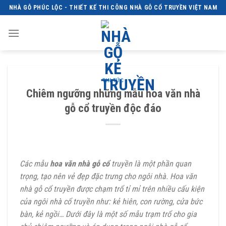
Skip
NHÀ GỖ PHÚC LỘC - THIẾT KẾ THI CÔNG NHÀ GỖ CỔ TRUYỀN VIỆT NAM
to
content
TIN TỨC
Chiêm ngưỡng những mẫu hoa văn nhà
gỗ cổ truyền độc đáo
Các mẫu
hoa văn nhà gỗ cổ
truyền là một phần quan
trọng, tạo nên vẻ đẹp đặc trưng cho ngôi nhà. Hoa văn
nhà gỗ cổ truyền được chạm trổ tỉ mỉ trên nhiều cấu kiện
của ngôi nhà cổ truyền như: kẻ hiên, con rường, cửa bức
bàn, kẻ ngồi… Dưới đây là một số mẫu trạm trổ cho gia