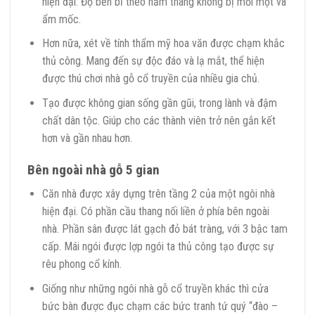
hiện đại. Độ bền bỉ theo năm tháng không bị mối mọt và
ẩm mốc.
Hơn nữa, xét về tính thẩm mỹ hoa văn được chạm khắc
thủ công. Mang đến sự độc đáo và lạ mắt, thể hiện
được thú chơi nhà gỗ cổ truyền của nhiều gia chủ.
Tạo được không gian sống gần gũi, trong lành và đậm
chất dân tộc. Giúp cho các thành viên trở nên gắn kết
hơn và gần nhau hơn.
Bên ngoài nhà gỗ 5 gian
Căn nhà được xây dựng trên tầng 2 của một ngôi nhà
hiện đại. Có phần cầu thang nối liền ở phía bên ngoài
nhà. Phần sân được lát gạch đỏ bát tràng, với 3 bậc tam
cấp. Mái ngói được lợp ngói ta thủ công tạo được sự
rêu phong cổ kính.
Giống như những ngôi nhà gỗ cổ truyền khác thì cửa
bức bàn được đục chạm các bức tranh tứ quý “đào –