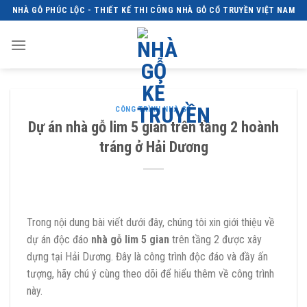
Skip
NHÀ GỖ PHÚC LỘC - THIẾT KẾ THI CÔNG NHÀ GỖ CỔ TRUYỀN VIỆT NAM
to
content
CÔNG TRÌNH NHÀ GỖ
Dự án nhà gỗ lim 5 gian trên tầng 2 hoành
tráng ở Hải Dương
Trong nội dung bài viết dưới đây, chúng tôi xin giới thiệu về
dự án độc đáo
nhà gỗ lim 5 gian
trên tầng 2 được xây
dựng tại Hải Dương. Đây là công trình độc đáo và đầy ấn
tượng, hãy chú ý cùng theo dõi để hiểu thêm về công trình
này.