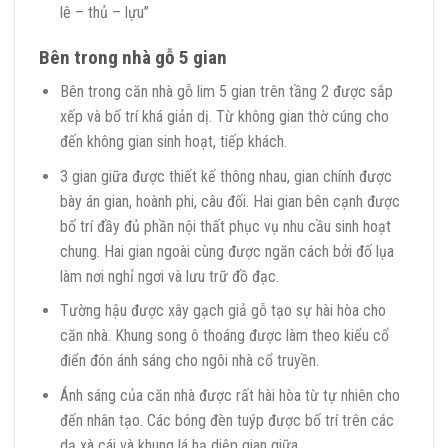
lê – thủ – lựu”
Bên trong nhà gỗ 5 gian
Bên trong căn nhà gỗ lim 5 gian trên tầng 2 được sắp
xếp và bố trí khá giản dị. Từ không gian thờ cúng cho
đến không gian sinh hoạt, tiếp khách.
3 gian giữa được thiết kế thông nhau, gian chính được
bày án gian, hoành phi, câu đối. Hai gian bên cạnh được
bố trí đầy đủ phần nội thất phục vụ nhu cầu sinh hoạt
chung. Hai gian ngoài cùng được ngăn cách bởi đố lụa
làm nơi nghỉ ngơi và lưu trữ đồ đạc.
Tường hậu được xây gạch giả gỗ tạo sự hài hòa cho
căn nhà. Khung song ô thoáng được làm theo kiểu cổ
điển đón ánh sáng cho ngôi nhà cổ truyền.
Ánh sáng của căn nhà được rất hài hòa từ tự nhiên cho
đến nhân tạo. Các bóng đèn tuýp được bố trí trên các
dạ xà cái và khung lá hạ diệp gian giữa.