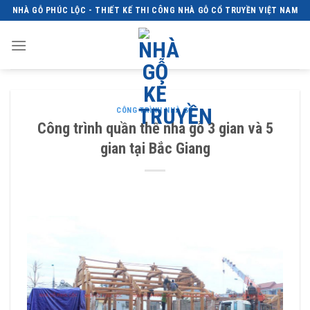
Skip
NHÀ GỖ PHÚC LỘC - THIẾT KẾ THI CÔNG NHÀ GỖ CỔ TRUYỀN VIỆT NAM
to
content
CÔNG TRÌNH NHÀ GỖ
Công trình quần thể nhà gỗ 3 gian và 5
gian tại Bắc Giang