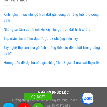
BÀI VIẾT MỚI
Kinh nghiệm xây nhà gỗ trên đất gần sông để tăng tuổi thọ công
trình
Những sai lầm cần tránh khi xây nhà gỗ trên đất hình chữ L
Top mẫu nhà thờ họ đẹp được ưa chuộng hiện nay
Tay nghề thợ làm nhà gỗ ảnh hưởng thế nào đến chất lượng công
trình?
Hướng dẫn để dự trù báo giá nhà gỗ lim 3 gian 4 mái sát thực tế
NHÀ GỖ PHÚC LỘC
GỌI NGAY
Xưởng nhà gỗ: Chân núi chùa Tây Phương, Thạch Thất, Hà Nội.
Điện thoại: 0973 812 666