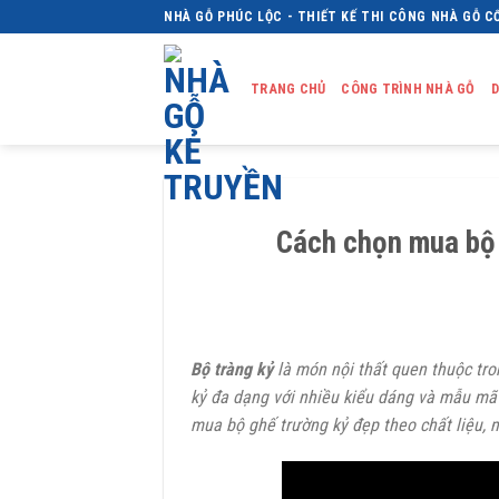
Skip
NHÀ GỖ PHÚC LỘC - THIẾT KẾ THI CÔNG NHÀ GỖ C
to
content
TRANG CHỦ
CÔNG TRÌNH NHÀ GỖ
D
Cách chọn mua bộ 
Bộ tràng kỷ
là món nội thất quen thuộc tr
kỷ đa dạng với nhiều kiểu dáng và mẫu mã
mua bộ ghế trường kỷ đẹp theo chất liệu, m