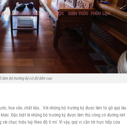
 làm bộ trường kỷ có độ bền cao
hước, hoa văn, chất liệu… Với những bộ trường kỷ được làm từ gỗ quý lâu
u khác. Đặc biệt là những bộ trường kỷ được làm thủ công có đường nét
vài chục triệu tuỳ theo độ tỉ mỉ. Vì vậy, quý vị cần tới trực tiếp cửa