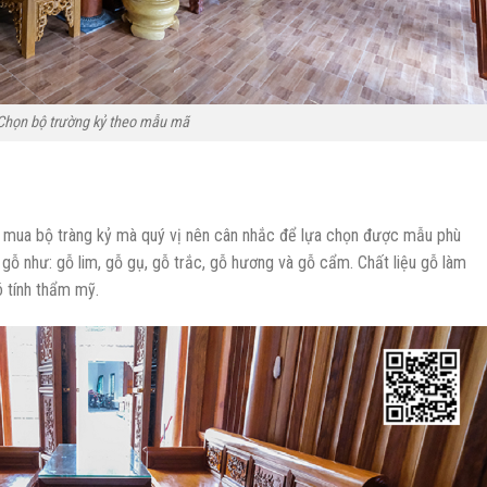
Chọn bộ trường kỷ theo mẫu mã
ọn mua bộ tràng kỷ mà quý vị nên cân nhắc để lựa chọn được mẫu phù
gỗ như: gỗ lim, gỗ gụ, gỗ trắc, gỗ hương và gỗ cẩm. Chất liệu gỗ làm
 tính thẩm mỹ.