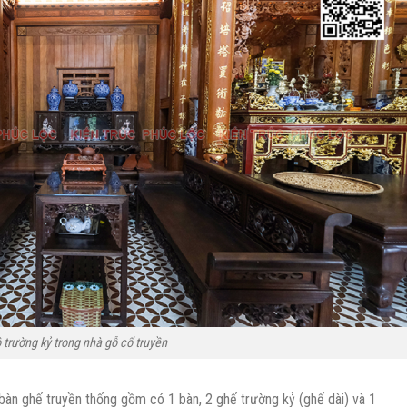
 trường kỷ trong nhà gỗ cổ truyền
 bàn ghế truyền thống gồm có 1 bàn, 2 ghế trường kỷ (ghế dài) và 1