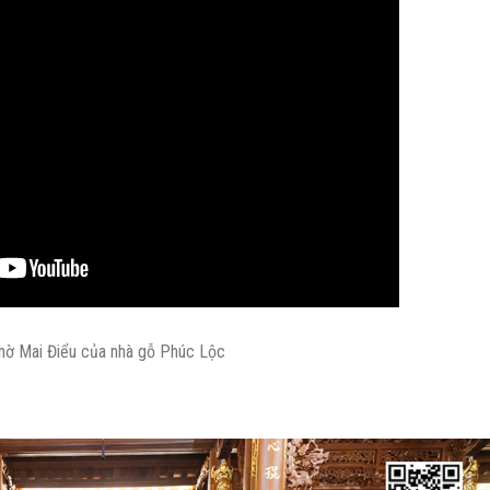
hờ Mai Điểu của nhà gỗ Phúc Lộc