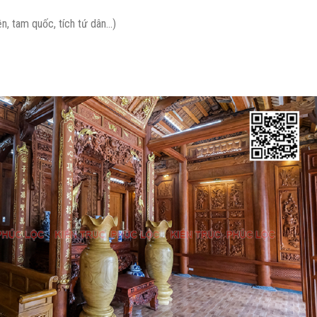
n, tam quốc, tích tứ dân…)