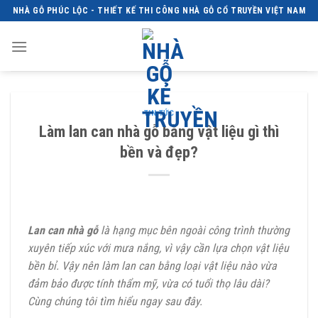
Skip
NHÀ GỖ PHÚC LỘC - THIẾT KẾ THI CÔNG NHÀ GỖ CỔ TRUYỀN VIỆT NAM
to
content
TIN TỨC
Làm lan can nhà gỗ bằng vật liệu gì thì
bền và đẹp?
Lan can nhà gỗ
là hạng mục bên ngoài công trình thường
xuyên tiếp xúc với mưa nắng, vì vậy cần lựa chọn vật liệu
bền bỉ. Vậy nên làm lan can bằng loại vật liệu nào vừa
đảm bảo được tính thẩm mỹ, vừa có tuổi thọ lâu dài?
Cùng chúng tôi tìm hiểu ngay sau đây.