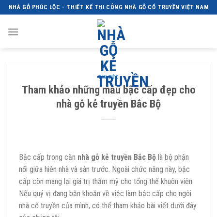
Skip
NHÀ GỖ PHÚC LỘC - THIẾT KẾ THI CÔNG NHÀ GỖ CỔ TRUYỀN VIỆT NAM
to
content
TIN TỨC
Tham khảo những mẫu bậc cấp đẹp cho
nhà gỗ kẻ truyền Bắc Bộ
Bậc cấp trong căn
nhà gỗ kẻ truyền Bắc Bộ
là bộ phận
nối giữa hiên nhà và sân trước. Ngoài chức năng này, bậc
cấp còn mang lại giá trị thẩm mỹ cho tổng thể khuôn viên.
Nếu quý vị đang băn khoăn về việc làm bậc cấp cho ngôi
nhà cổ truyền của mình, có thể tham khảo bài viết dưới đây