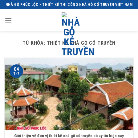
Skip
NHÀ GỖ PHÚC LỘC - THIẾT KẾ THI CÔNG NHÀ GỖ CỔ TRUYỀN VIỆT NAM
to
content
TỪ KHÓA:
THIẾT KẾ NHÀ GỖ CỔ TRUYỀN
04
Th7
Giới thiệu về đơn vị thiết kế nhà gỗ cổ truyền có uy tín hiện nay