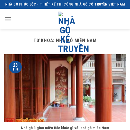
Skip
NHÀ GỖ PHÚC LỘC - THIẾT KẾ THI CÔNG NHÀ GỖ CỔ TRUYỀN VIỆT NAM
to
content
TỪ KHÓA:
NHÀ GỖ MIỀN NAM
23
Th8
Nhà gỗ 3 gian miền Bắc khác gì với nhà gỗ miền Nam