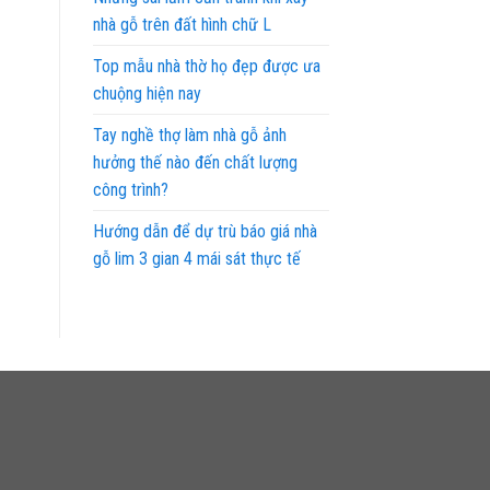
nhà gỗ trên đất hình chữ L
Top mẫu nhà thờ họ đẹp được ưa
chuộng hiện nay
Tay nghề thợ làm nhà gỗ ảnh
hưởng thế nào đến chất lượng
công trình?
Hướng dẫn để dự trù báo giá nhà
gỗ lim 3 gian 4 mái sát thực tế