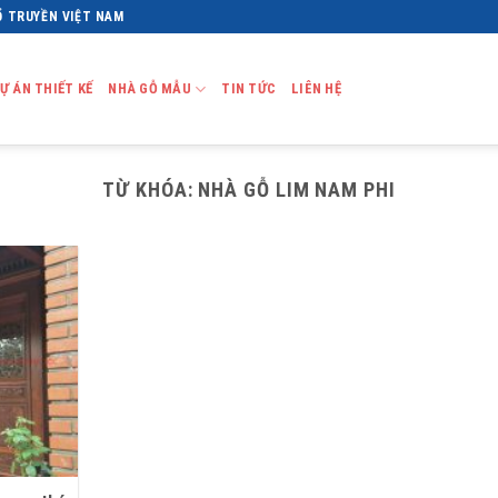
Ổ TRUYỀN VIỆT NAM
Ự ÁN THIẾT KẾ
NHÀ GỖ MẪU
TIN TỨC
LIÊN HỆ
TỪ KHÓA:
NHÀ GỖ LIM NAM PHI