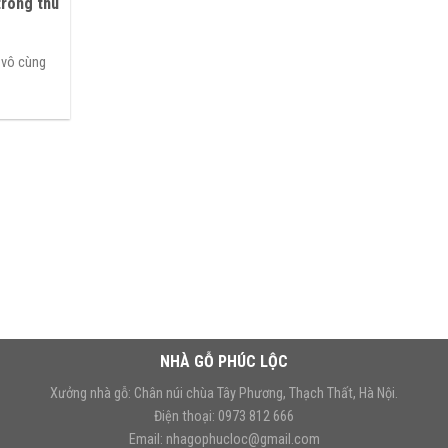
trong thú
 vô cùng
NHÀ GỖ PHÚC LỘC
Xưởng nhà gỗ: Chân núi chùa Tây Phương, Thạch Thất, Hà Nội.
Điện thoại: 0973 812 666
Email: nhagophucloc@gmail.com