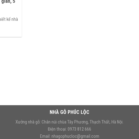
 gian, 5
hiết kế nhà
NHÀ GỖ PHÚC LỘC
Xưởng nhà gỗ: Chân núi chùa Tây Phương, Thạch Thất, Hà Nội.
Điện thoại: 0973 812 666
Email: nhagophucloc@gmail.com