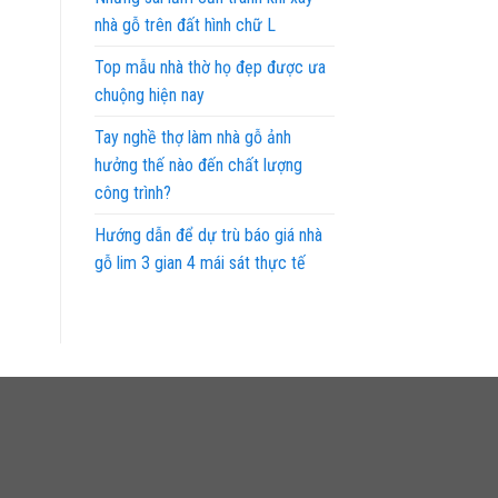
nhà gỗ trên đất hình chữ L
Top mẫu nhà thờ họ đẹp được ưa
chuộng hiện nay
Tay nghề thợ làm nhà gỗ ảnh
hưởng thế nào đến chất lượng
công trình?
Hướng dẫn để dự trù báo giá nhà
gỗ lim 3 gian 4 mái sát thực tế