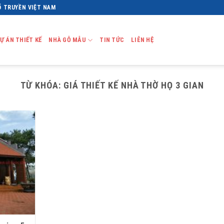
Ổ TRUYỀN VIỆT NAM
Ự ÁN THIẾT KẾ
NHÀ GỖ MẪU
TIN TỨC
LIÊN HỆ
TỪ KHÓA:
GIÁ THIẾT KẾ NHÀ THỜ HỌ 3 GIAN