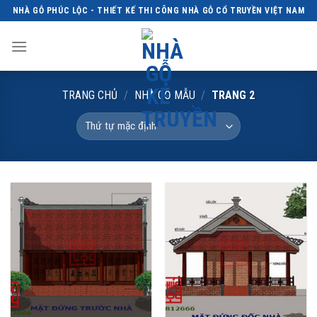
Skip
NHÀ GỖ PHÚC LỘC - THIẾT KẾ THI CÔNG NHÀ GỖ CỔ TRUYỀN VIỆT NAM
to
content
TRANG CHỦ
/
NHÀ GỖ MẪU
/
TRANG 2