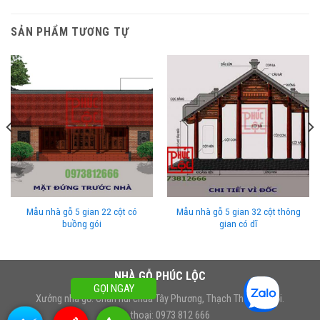
SẢN PHẨM TƯƠNG TỰ
Mẫu nhà gỗ 5 gian 22 cột có
Mẫu nhà gỗ 5 gian 32 cột thông
buồng gói
gian có dĩ
NHÀ GỖ PHÚC LỘC
GỌI NGAY
Xưởng nhà gỗ: Chân núi chùa Tây Phương, Thạch Thất, Hà Nội.
Điện thoại: 0973 812 666