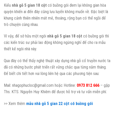
Kiểu
nhà gỗ 5 gian 18 cột
có buồng gói đem lại không gian hòa
quyện khiến ai đến đây cũng lưu luyến không muốn về. Đặc biệt là
khung cảnh thiên nhiên mát mẻ, thoáng, rộng bạn có thể ngồi để
trò chuyện cùng nhau.
Vì vậy, để sở hữu một ngôi
nhà gỗ 5 gian 18 cột
có buồng gói thì
các kiến trúc sư phải lao động không ngừng nghỉ để cho ra mẫu
thiết kế ngôi nhà này.
Qua đây có thể thấy nghệ thuật xây dựng nhà gỗ cổ truyền nước ta
đã có những bước phát triển rất vững chắc qua từng năm tháng.
Để biết chi tiết hơn vui lòng liên hệ qua các phương tiện sau:
Mail: nhagophucloc@gmail.com hoặc Hotline:
0973 812 666
– gặp
Ths. KTS. Nguyễn Huy Khiêm để được hỗ trợ và tư vấn miễn phí.
>> Xem thêm
mẫu nhà gỗ 5 gian 22 cột có buồng gói