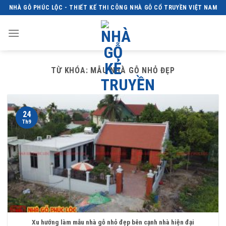
Skip
NHÀ GỖ PHÚC LỘC - THIẾT KẾ THI CÔNG NHÀ GỖ CỔ TRUYỀN VIỆT NAM
to
content
TỪ KHÓA:
MẪU NHÀ GỖ NHỎ ĐẸP
24
Th9
Xu hướng làm mẫu nhà gỗ nhỏ đẹp bên cạnh nhà hiện đại