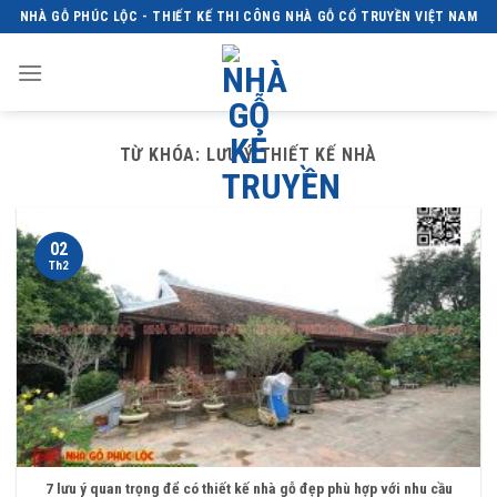
Skip
NHÀ GỖ PHÚC LỘC - THIẾT KẾ THI CÔNG NHÀ GỖ CỔ TRUYỀN VIỆT NAM
to
content
TỪ KHÓA:
LƯU Ý THIẾT KẾ NHÀ
02
Th2
7 lưu ý quan trọng để có thiết kế nhà gỗ đẹp phù hợp với nhu cầu